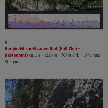
6
Bergün-Filisur-Alvaneu Bad (Golf Club –
Restaurant)
ca. 3h – 12.8km – 707m diff. – 67% max.
Steigung