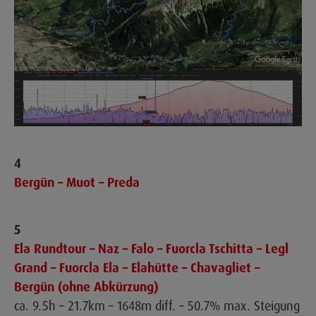
4
Bergün – Muot – Preda
5
Ela Rundtour – Naz – Falo – Fuorcla Tschitta – Legl
Grand – Fuorcla Ela – Elahütte – Chavagliet –
Bergün (ohne Abkürzung)
ca. 9.5h – 21.7km – 1648m diff. – 50.7% max. Steigung